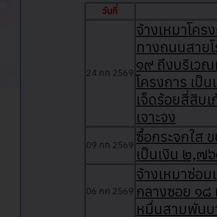
วันที่
จ้างเหมาโครงก
ทางถนนสายโร
๑๙ ถึงบริเวณท
24 กค 2569
โครงการ เป็น
เจ็ดร้อยสี่สิบ
เจาะจง
ซื้อกระจกใส ข
09 กค 2569
เป็นเงิน ๒,๗
จ้างเหมาซ่อม
กลางซอย ๑๘ 
06 กค 2569
หมื่นสามพันบ