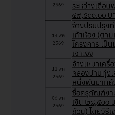
ระหว่างเดือน
2569
๔๙,๕๐๐.๐๐ บา
จ้างปรับปรุง
เก้าห้อง (ต
14 พค
โครงการ เป็น
2569
เจาะจง
จ้างเหมาเครื่
11 พค
คลองบ้านทุ่งเ
2569
หนึ่งพันบาทถ้
ซื้อครุภัณฑ์ง
06 พค
เงิน ๒๘,๕๐๐ 
2569
ถ้วน) โดยวิธี