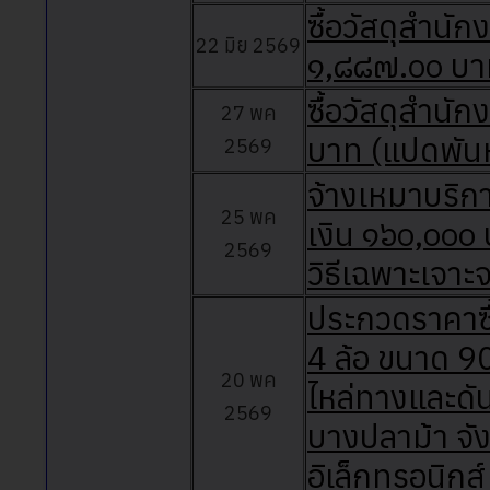
ซื้อวัสดุสำนั
22 มิย 2569
๑,๘๘๗.๐๐ บาท
ซื้อวัสดุสำนั
27 พค
บาท (แปดพันห
2569
จ้างเหมาบริก
25 พค
เงิน ๑๖๐,๐๐๐
2569
วิธีเฉพาะเจาะ
ประกวดราคาซื
4 ล้อ ขนาด 90
20 พค
ไหล่ทางและดั
2569
บางปลาม้า จั
อิเล็กทรอนิกส